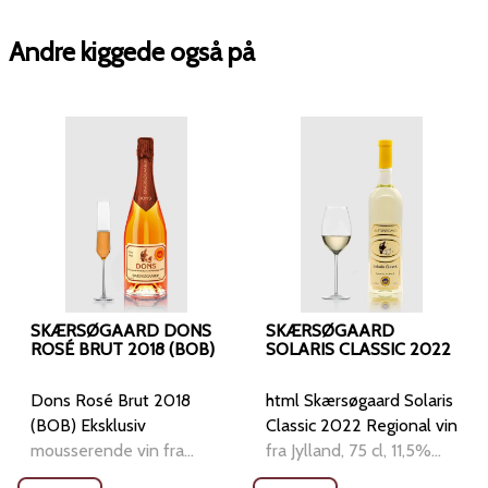
Andre kiggede også på
SKÆRSØGAARD DONS
SKÆRSØGAARD
ROSÉ BRUT 2018 (BOB)
SOLARIS CLASSIC 2022
Dons Rosé Brut 2018
html Skærsøgaard Solaris
(BOB) Eksklusiv
Classic 2022 Regional vin
mousserende vin fra
fra Jylland, 75 cl, 11,5%
Dons vinområde 75 cl.
vol. Produceret