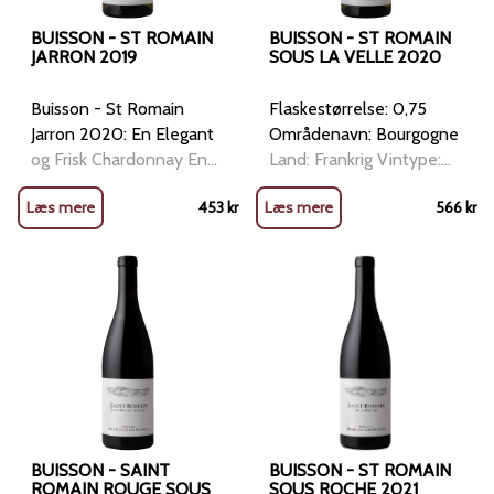
BUISSON - ST ROMAIN
BUISSON - ST ROMAIN
JARRON 2019
SOUS LA VELLE 2020
Buisson - St Romain
Flaskestørrelse: 0,75
Jarron 2020: En Elegant
Områdenavn: Bourgogne
og Frisk Chardonnay En
Land: Frankrig Vintype:
Unik Chardonnay fra
Hvidvin Anbefales til:
Læs mere
453
kr
Læs mere
566
kr
Saint-Romain Buisson -
Hvid fisk, sushi, rejer,
St Romain Jarron 2020
jomfruhummer, kylling,
er en fortryllende hvidvin
lyst kød Druer: 100%
fremstillet udelukkende
Chardonnay Økologisk: Ja
af 100% Chardonnay-
Vinhus: Domaine Henri &
druer. Vinen kommer fra
Gilles Buisson Denne
vinstokke, der er 15 år
vinmark, kaldet "Sous La
gamle
BUISSON - SAINT
BUISSON - ST ROMAIN
ROMAIN ROUGE SOUS
SOUS ROCHE 2021