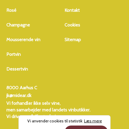
Rosé
Kontakt
Champagne
Cookies
Mousserende vin
Sitemap
Portvin
Dessertvin
8000 Aarhus C
jk@midear.dk
Vi forhandler ikke selv vine,
men samarbejder med landets vinbutikker.
Vi driver også
Charterferien
Vi anvender cookies til statistik
Læs mere