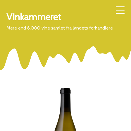
Vinkammeret
Mere end 6.000 vine samlet fra landets forhandlere