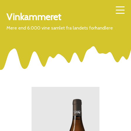
Vinkammeret
Mere end 6.000 vine samlet fra landets forhandlere