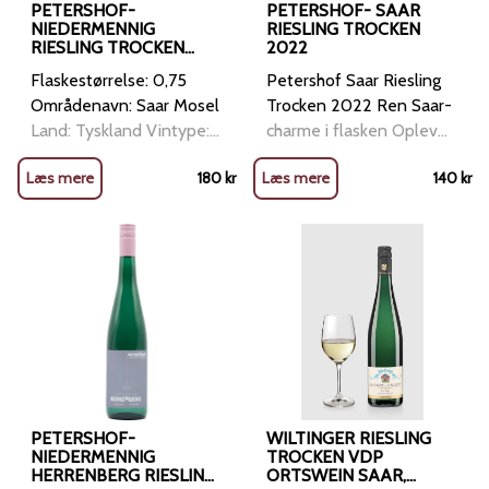
PETERSHOF-
PETERSHOF- SAAR
NIEDERMENNIG
RIESLING TROCKEN
RIESLING TROCKEN
2022
2020
Flaskestørrelse: 0,75
Petershof Saar Riesling
Områdenavn: Saar Mosel
Trocken 2022 Ren Saar-
Land: Tyskland Vintype:
charme i flasken Oplev
Hvidvin Anbefales til:
friskheden og finesse fra
Læs mere
180
kr
Læs mere
140
kr
Druer: 100% Riesling
Niedermennigs stejle
Økologisk: Green & fair
skråninger i denne
Vinhus: Weinmanufaktur
elegante Riesling fra
Petershof
Petershof. Saar Riesling
Trocken 2022 er et ægte
udtryk for terroiret i
området, hvor yngre
parce
PETERSHOF-
WILTINGER RIESLING
NIEDERMENNIG
TROCKEN VDP
HERRENBERG RIESLING
ORTSWEIN SAAR,