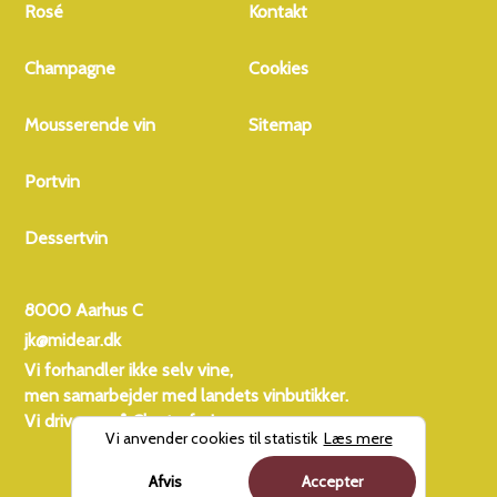
flint og våd skifer. Den
Rosé
Kontakt
har en struktureret smag
med krydderurter og en
Champagne
Cookies
let saltet karakter.
Eftersmagen er
Mousserende vin
Sitemap
kendetegnet ved en god
syre og mineralitet,
Portvin
hvilket giver vinen en
lang holdbarhed. Den er
ideel til forretter, salater,
Dessertvin
skaldyr og fiskeretter,
især dem med et asiatisk
8000 Aarhus C
twist.
jk@midear.dk
Vi forhandler ikke selv vine,
men samarbejder med landets vinbutikker.
Vi driver også
Charterferien
Vi anvender cookies til statistik
Læs mere
Afvis
Accepter