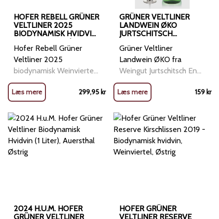
HOFER REBELL GRÜNER
GRÜNER VELTLINER
VELTLINER 2025
LANDWEIN ØKO
BIODYNAMISK HVIDVIN,
JURTSCHITSCH
WEINVIERTEL, ØSTRIG
SONNHOF KAMPTAL
Hofer Rebell Grüner
Grüner Veltliner
Veltliner 2025
Landwein ØKO fra
biodynamisk Weinviertel
Weingut Jurtschitsch En
DAC, der tør være
forfriskende, levende og
Læs mere
299,95
kr
Læs mere
159
kr
anderledes Klassisk
økologisk hvidvin med en
Grüner Veltliner med ny
alkoholprocent på 12,5 %.
attitude. Hvor
Den er skabt af den
søsterflasken Amadeus
prestigefyldte familie
danser som Mozart,
Jurtschitsch i Kamptal-
kommer Rebell ind som
regionen i Østrig, hvor
en ung komponist, der
man fokuserer på
nægter at følge noderne.
minimal intervention og
Det e
maksimal sprødhed. Her
er en detaljeret
beskrivelse af denne
2024 H.U.M. HOFER
HOFER GRÜNER
GRÜNER VELTLINER
Landwein: Druesort: 100
VELTLINER RESERVE