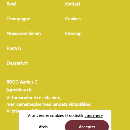
Rosé
Kontakt
Champagne
Cookies
Mousserende vin
Sitemap
Portvin
Dessertvin
8000 Aarhus C
jk@midear.dk
Vi forhandler ikke selv vine,
men samarbejder med landets vinbutikker.
Vi driver også
Charterferien
Vi anvender cookies til statistik
Læs mere
Afvis
Accepter