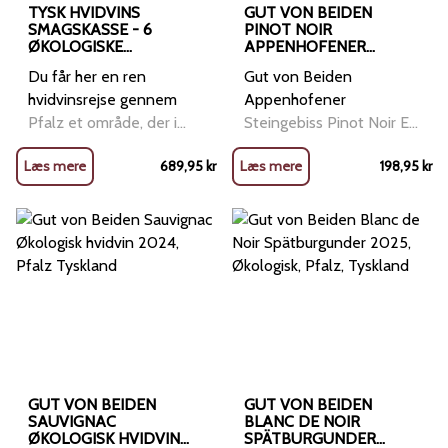
TYSK HVIDVINS
GUT VON BEIDEN
SMAGSKASSE - 6
PINOT NOIR
ØKOLOGISKE
APPENHOFENER
HVIDVINEVINE FRA GUT
STEINGEBISS 2020,
Du får her en ren
Gut von Beiden
VON BEIDEN, PFALZ,
ØKOLOGISK RØDVIN,
TYSKLAND
PFALZ TYSKLAND
hvidvinsrejse gennem
Appenhofener
Pfalz et område, der i
Steingebiss Pinot Noir En
dag leverer nogle af
vin med sjæl og
Læs mere
689,95
kr
Læs mere
198,95
kr
Europas mest moderne,
stenbund I hjertet af
aromatiske og præcise
Pfalz-regionen, hvor
hvidvine. Gut von Beiden,
vinmarkerne bølger over
har vi i SPS Wine har
kalkholdige skråninger og
udvalgt efter smagning
solen kærtegner druerne
af 75 økologiske vinhuse.
med mild varme, finder vi
Det er den ultimative
Gut von Beiden et
hvidvin
passioneret vinhus
GUT VON BEIDEN
GUT VON BEIDEN
SAUVIGNAC
BLANC DE NOIR
ØKOLOGISK HVIDVIN
SPÄTBURGUNDER