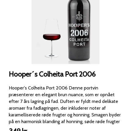
Hooper´s Colheita Port 2006
Hooper's Colheita Port 2006 Denne portvin
præsenterer en elegant brun nuance, som er opnået
efter 7 års lagring på fad. Duften er fyldt med delikate
aromaer fra fadlagringen, der inkluderer noter af
karamelliserede røde frugter og honning. Smagen byder
på en harmonisk blanding af honning, søde røde frugter
og lakrids. Endnu en imponerende Colheita fra Hooper's,