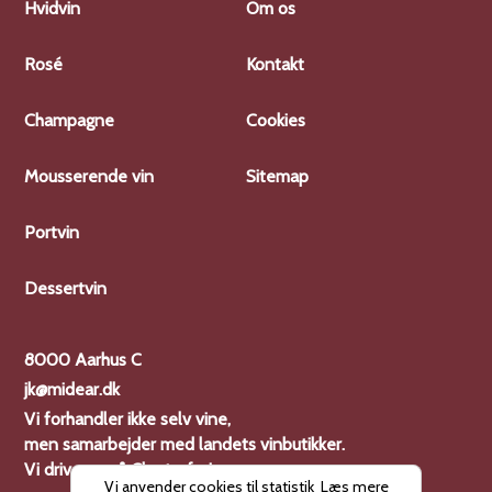
Hvidvin
Om os
Rosé
Kontakt
Champagne
Cookies
Mousserende vin
Sitemap
Portvin
Dessertvin
8000 Aarhus C
jk@midear.dk
Vi forhandler ikke selv vine,
men samarbejder med landets vinbutikker.
Vi driver også
Charterferien
Vi anvender cookies til statistik
Læs mere