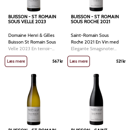
BUISSON - ST ROMAIN
BUISSON - ST ROMAIN
SOUS VELLE 2023
SOUS ROCHE 2021
Domaine Henri & Gilles
Saint-Romain Sous
Buisson St Romain Sous
Roche 2021 En Vin med
Velle 2023 En terroir-
Elegante Smagsnoter
drevet Bourgogne med
Terroir og Vinstokke:
Læs mere
567
kr
Læs mere
521
kr
mineralitet, finesse og
Saint-Romain Sous
lagringspotentiale
Roche 2021 har rødder i
Domaine Henri & Gilles
den kalkstensrige jord i
Buisson præsenterer en
Saint-Romain. Her vokser
fremragende Saint-
60 år gamle vinstokke på
Romain Sous La Velle
3 hektar, dybt forankret i
2023, skabt på en ikonisk
mergel, hvilket giver
parcel lige
vinen