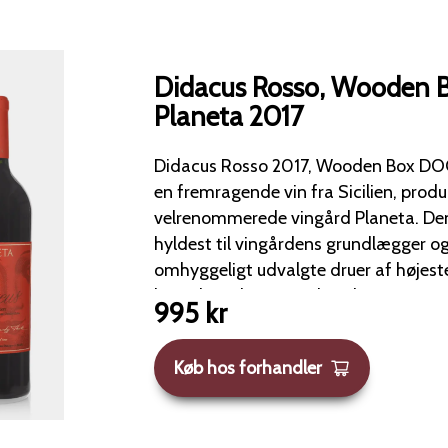
Didacus Rosso, Wooden B
Planeta 2017
Didacus Rosso 2017, Wooden Box DOC S
en fremragende vin fra Sicilien, prod
velrenommerede vingård Planeta. Denne rødvin er en
hyldest til vingårdens grundlægger og 
omhyggeligt udvalgte druer af højeste
hovedsageligt Nero d’Avola, som er en
995
kr
berømte druesorter. Årgang 2017 præsenterer en kompleks
og fyldig smagsoplevelse, hvor noter
Køb hos forhandler
frugter som kirsebær og blommer s
krydrede undertoner af lakrids, tobak 
fra lagringen på egetræsfade. Vinen har en