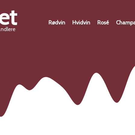
et
Rødvin
Hvidvin
Rosé
Champ
andlere