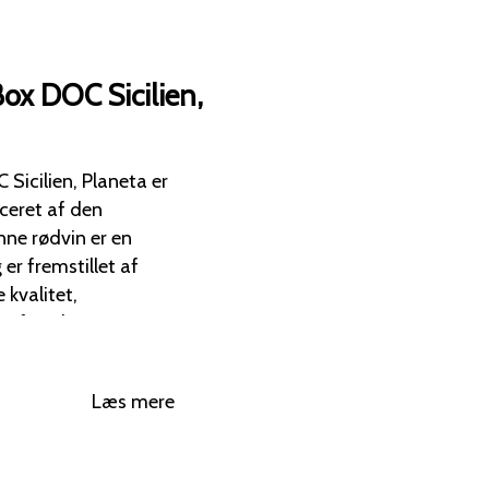
ox DOC Sicilien,
icilien, Planeta er
uceret af den
er fremstillet af
 kvalitet,
 af Siciliens mest
 af modne røde
Læs mere
melter sammen med
og subtile vaniljehint