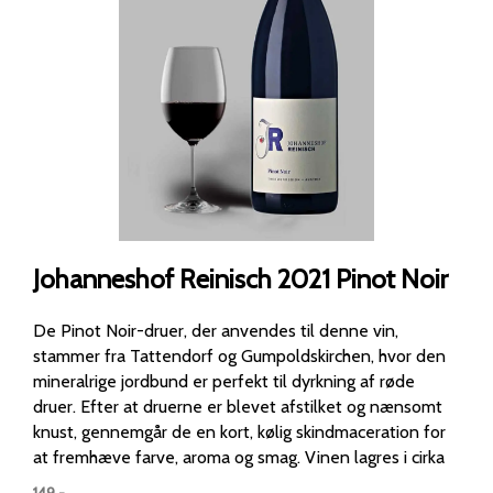
Johanneshof Reinisch 2021 Pinot Noir
De Pinot Noir-druer, der anvendes til denne vin,
stammer fra Tattendorf og Gumpoldskirchen, hvor den
mineralrige jordbund er perfekt til dyrkning af røde
druer. Efter at druerne er blevet afstilket og nænsomt
knust, gennemgår de en kort, kølig skindmaceration for
at fremhæve farve, aroma og smag. Vinen lagres i cirka
9-10 måneder på en blanding af store træfade og
149
,-