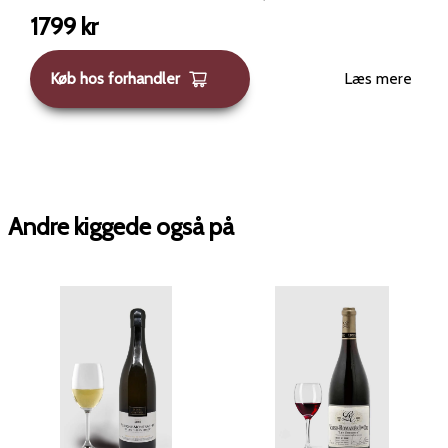
næsten kultagtig status og potentiale til at blive Grand
1799
kr
Cru. Den er dyb, koncentreret og har en fremragende
smag, men kræver lidt tid til at åbne sig i glasset eller
Køb hos forhandler
Læs mere
karaflen. Domaine Michel Noëllat &amp; Fils, etableret i
det 19. århundrede, dækker 25 hektar fra Marsannay-la-
Côte til Pommard. Under ledelse af brødrene Alain og
Jean-Marc Noëllat, producerer domainet 2 Grands Crus,
8 Premiers Crus samt vine fra Village og Regional
appellationer.
Andre kiggede også på