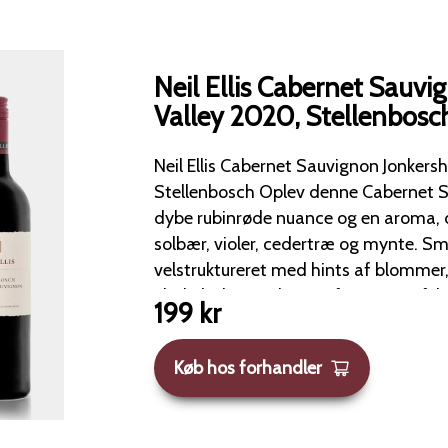
Neil Ellis Cabernet Sauv
Valley 2020, Stellenbosc
Neil Ellis Cabernet Sauvignon Jonkers
Stellenbosch Oplev denne Cabernet Sauvignon med sin
dybe rubinrøde nuance og en aroma, d
solbær, violer, cedertræ og mynte. Smagen er fyldig og
velstruktureret med hints af blommer
chokolade. Den lange eftersmag afslører vanilje, træ og
199
kr
fint integrerede tanniner. Denne vin er et fremragende valg
til retter med and, lam, kalv eller forsk
Køb hos forhandler
Vinen er primært lavet af Cabernet S
der er nøje udvalgt fra Stellenbosch,
Valley og skråningerne ved Helderberg. Den unik