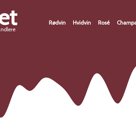
et
Rødvin
Hvidvin
Rosé
Champ
andlere