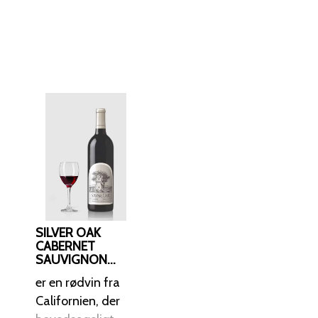
ranit og sandsten,
 høstes
 af marts. Efter
nnemgår en ekstra
ing, inden den
fsluttes med en
tapning.
SILVER OAK
CABERNET
SAUVIGNON
ALEXANDER
er en rødvin fra
VALLEY 2019
Californien, der