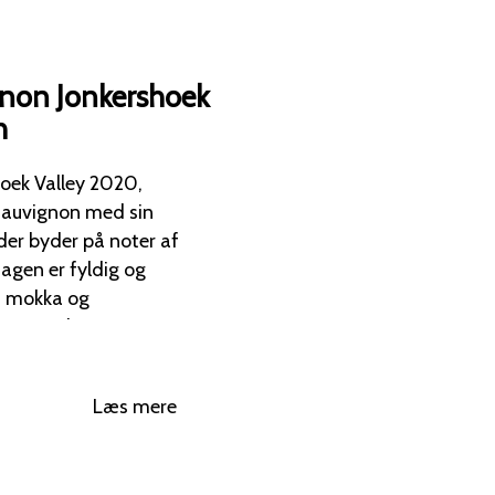
ignon Jonkershoek
h
hoek Valley 2020,
er byder på noter af
, mokka og
ellige gryderetter.
Læs mere
auvignon (86%) druer,
 herunder Jonkershoek
ke