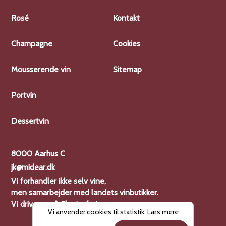
charcuteri, lette
måltider. Anbefalet
havde børn. Jean Méo
2023. Druesorter:
pastaretter eller blot
serveringstemperatur er
ansatte den berømte
Primært Chardonnay
Rosé
Kontakt
som et glas elegant
omkring 16°C.
vinmager Henri Jayer, der
(80%), suppleret med
Bourgogne til hverdag.
satte en høj standard for
Pinot Blanc (20%).
Champagne
Cookies
Alkoholprocent:
vinproduktionen. I 1985
Alkoholprocent: 13% vol.
12,5%Druesort: 100%
begyndte ejendommen
Vinen er kendetegnet
Mousserende vin
Sitemap
Pinot Noir
at sælge vinene direkte,
ved sin livlighed og
og fra 1988 tog Jean Méo
balance. Duft: Den byder
Portvin
over ansvaret for
typisk på aromaer af
vinmarkerne. Siden 1989
friske hvide frugter, som
har Jean-Nicolas Méo,
pære og æble, med
Dessertvin
Jean Méos søn, ledet
blomsternoter og en
domainet sammen med
mineralsk undertone, der
8000 Aarhus C
Christian Faurois, og de
er typisk for de
har fortsat med at
kalkholdige jorde i
jk@midear.dk
opretholde og udvide de
regionen. Smag: Vinen er
Vi forhandler ikke selv vine,
ambitiøse mål. Domaine
rank, frisk og elegant i
men samarbejder med landets vinbutikker.
Méo-Camuzet er fortsat
munden. Smagen er
Vi driver også
Charterferien
Vi anvender cookies til statistik
Læs mere
blandt de førende i
domineret af en flot
Bourgogne. Den
syrlighed, der giver