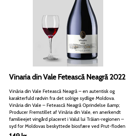
Vinaria din Vale Fetească Neagră 2022
Vinăria din Vale Fetească Neagră – en autentisk og
karakterfuld rødvin fra det solrige sydlige Moldova.
Vinăria din Vale – Fetească Neagră Oprindelse &amp;
Producer Fremstillet af Vinăria din Vale, en anerkendt
familieejet vingård placeret i Valul lui Trăian-regionen –
syd for Moldovas beskyttede biosfære ved Prut-floden
og Lake Beleu Druerne er 100 % Fetească Neagră, en