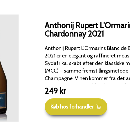
Anthonij Rupert L'Ormari
Chardonnay 2021
Anthonij Rupert L’Ormarins Blanc de
2021 er en elegant og raffineret mous
Sydafrika, skabt efter den klassiske 
(MCC) – samme fremstillingsmetode 
Champagne. Vinen kommer fra det anerkendte Anthonij
Rupert Wyne i Franschhoek, som er ke
249
kr
kompromisløse kvalitet og sans for finesse. Drue
% Chardonnay, høstet fra nøje udvalg
Køb hos forhandler
Franschhoek og Darling, hvor klimaet
druemateriale med høj syre og delikat
til produktion af mousserende vin. Fremstilling Efter