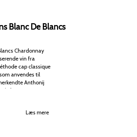
ns Blanc De Blancs
 Blancs Chardonnay
serende vin fra
méthode cap classique
som anvendes til
ndt for sin
sort 100
te vinmarker i
Læs mere
 og jordbunden giver
 mineralitet – perfekt