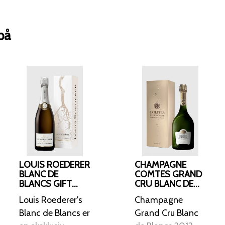
nænsom presning af hele drueklaser 
ståltanke, hvorefter den gennemgår 
flaske og lagres minimum 36 måned
på
(gærcellerne). Denne lange modningstid giver
kompleksitet, cremet tekstur og fine,
Duft Duften er ren, frisk og kompleks
æbler, citron, brioche og ristede mand
hints af mineralske og florale nuancer. En let smørfed
og tone af bagt croissant afslører de
Smag Smagen er elegant og livlig, med
mousse og en smukt afbalanceret struktur. Citrus, 
hvide blomster møder diskrete noter a
og toast. Eftersmagen er lang, tør og mineralsk, med en
LOUIS ROEDERER
CHAMPAGNE
udsøgt renhed og finesse, der minder
BLANC DE
COMTES GRAND
BLANCS GIFT
CRU BLANC DE
champagne. Madmatch En fremragende ledsager til
BOX 2015
BLANCS 2012
østers, kammuslinger, sushi, skaldyr, fj
Louis Roederer's
Champagne
Den fungerer også glimrende som aperi
Blanc de Blancs er
Grand Cru Blanc
sofistikeret. Producent Anthonij Rupert Wyne er et af