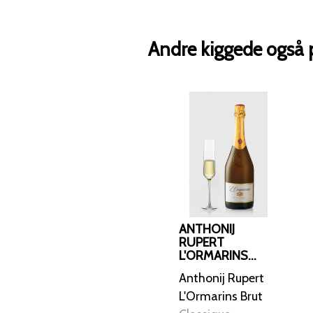
Andre kiggede også 
ANTHONIJ
RUPERT
L'ORMARINS
BRUT CLASSIQUE
Anthonij Rupert
L'Ormarins Brut