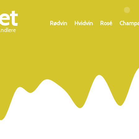
et
Rødvin
Hvidvin
Rosé
Champ
andlere