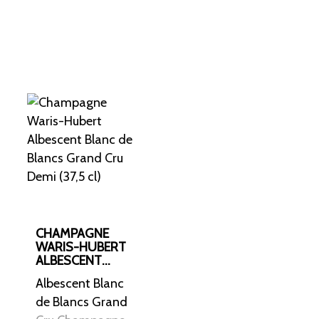
gæres vinen på
anden gæring på
er på bærmen
 vedvarende bobler.
, med noter af grønne
ler, ledsaget af fine
me
n lange gærkontakt.
 frisk syre, cremet
æble og
f hasselnød, vanilje
CHAMPAGNE
 om topklasse
WARIS-HUBERT
ALBESCENT
BLANC DE
erkræ eller lette oste.
Albescent Blanc
BLANCS GRAND
tif – frisk, sprød og
CRU DEMI (37,5
de Blancs Grand
CL)