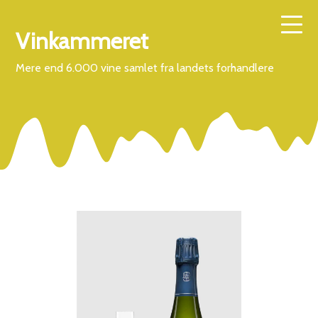
Vinkammeret
Mere end 6.000 vine samlet fra landets forhandlere