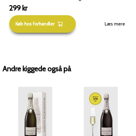
Serien fokuserer på at skabe en mere præcis, kompleks
299
kr
og terroirdrevet champagne, hvor hver "Collection"-
udgave er nummereret (her: 246, der refererer til den
Køb hos forhandler
Læs mere
246. høst siden husets grundlæggelse i 1776). Collection
246 er en multi-vintage champagne, der primært består
af høsten fra 2021, suppleret med reserver fra tidligere
år og en andel vin lagret på egetræsfade for at opnå
dybde og harmoni. Type: Champagne Brut – Multi-
vintage (NV) Navn: Collection 246 Druesorter: Ca. 42 %
Andre kiggede også på
Chardonnay, 39 % Pinot Noir, 19 % Meunier Alkohol: Ca.
12,5 % Dosage: Ca. 7 g/l (Brut) Duft: En delikat og
kompleks aroma med noter af citrus, moden pære, hvide
blomster, ristede mandler, brioche og et hint af
mineralitet og flint. En meget ren og frisk duftprofil.
Smag: Elegant og velafbalanceret med livlig syre og
fine, cremede bobler. Smagen byder på modne
stenfrugter som fersken og æble, citrus, hasselnød, lidt
krydret toast og kalket mineralitet. En lang, frisk og
raffineret afslutning. Serveringsforslag: – Serveres ved