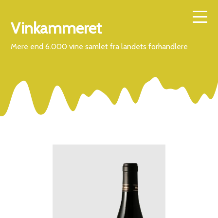
Vinkammeret
Mere end 6.000 vine samlet fra landets forhandlere