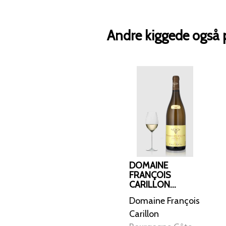
Andre kiggede også 
DOMAINE
FRANÇOIS
CARILLON
BOURGOGNE
Domaine François
COTE D'OR
CHARDONNAY
Carillon
2023