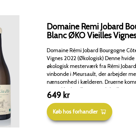
Domaine Remi Jobard Bou
Blanc ØKO Vieilles Vigne
Domaine Rémi Jobard Bourgogne Côte 
Vignes 2022 (Økologisk) Denne hvide Bourgogne er et
økologisk mesterværk fra Rémi Jobard
vinbonde i Meursault, der arbejder me
nænsomhed i kælderen. Druerne kommer fra gamle
vinstokke (Vieilles Vignes), hvilket gi
649
kr
og kompleksitet. Drue 100 % Chardonnay Område
Bourgogne Côte d'Or, Frankrig – vinen 
Køb hos forhandler
klassiske kalk- og mergeljorde i Meur
Dyrkning Økologisk certificeret, uden pesticider og med
fokus på levende jord og bæredygtighed. Smags