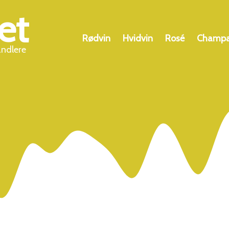
et
Rødvin
Hvidvin
Rosé
Champ
andlere