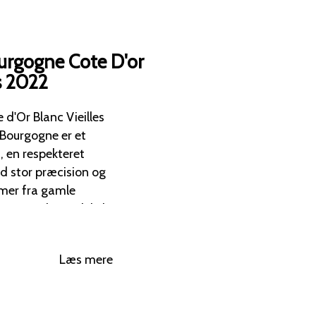
rgogne Cote D'or
s 2022
d'Or Blanc Vieilles
, en respekteret
d stor præcision og
ver vinen ekstra dybde
henter sit udtryk fra
Læs mere
sault-området.
noter