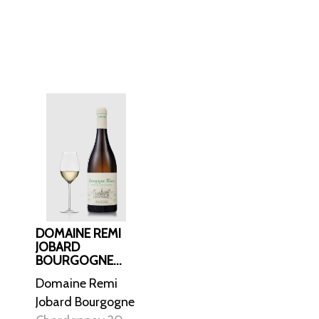
k og
ler, hvide blomster
 på lag af
 afslutningen
DOMAINE REMI
JOBARD
BOURGOGNE
CHARDONNAY
Domaine Remi
2022
Jobard Bourgogne