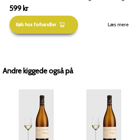
en let mineralsk note. Smag: Vibrerende og frisk med
599
kr
sprød syre, frugtrenhed og en kalket mineralitet, der
løfter helheden. En vin med stor elegance.
Køb hos forhandler
Læs mere
Alkoholprocent: ca. 13 % ABVLagringspotentiale:
Drikkeklar ung, men kan med fordel gemmes 4–6 år.
Andre kiggede også på