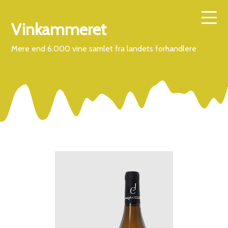
Vinkammeret
Mere end 6.000 vine samlet fra landets forhandlere