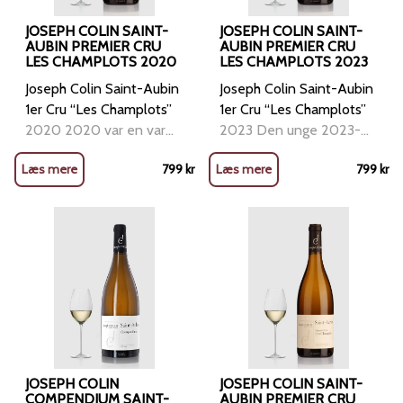
JOSEPH COLIN SAINT-
JOSEPH COLIN SAINT-
AUBIN PREMIER CRU
AUBIN PREMIER CRU
LES CHAMPLOTS 2020
LES CHAMPLOTS 2023
Joseph Colin Saint-Aubin
Joseph Colin Saint-Aubin
1er Cru “Les Champlots”
1er Cru “Les Champlots”
2020 2020 var en varm
2023 Den unge 2023-
og solrig årgang i
årgang viser sig allerede
Læs mere
799
kr
Læs mere
799
kr
Bourgogne, hvilket kan
meget lovende med sin
smages i vinens rige
kombination af friskhed
frugtprofil og fyldige
og modenhed. I duften
struktur. I næsen åbner
finder man saftige noter
den med modne toner af
af grøn pære, citrus, hvide
fersken, gule blommer og
blomster og et strejf af
modne pærer, ledsaget
fersken. Smagen er
af eksotiske strejf af
elegant og balanceret
ananas og mango.
med en frisk, energisk
Smagen er cremet og
syre, der bærer vinen
rund med tydelig
igennem en lang,
JOSEPH COLIN
JOSEPH COLIN SAINT-
fadpåvirkning i form af
COMPENDIUM SAINT-
mineralsk eftersmag.
AUBIN PREMIER CRU