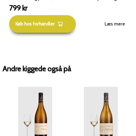
vinen en næsten saltet, kalket mineralitet i
799
kr
eftersmagen. Fadlagringen er diskret, men giver et
elegant touch af toast og mandel. Dette er en årgang
Køb hos forhandler
Læs mere
for dem, der elsker raffineret og terroirdrevet
Bourgogne. Alkohol: ca. 13 %Lagringspotentiale: Kan
nydes nu for sin rankhed, men vil udvikle kompleksitet
frem mod 2032.
Andre kiggede også på