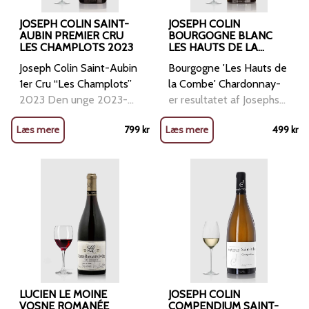
JOSEPH COLIN SAINT-
JOSEPH COLIN
AUBIN PREMIER CRU
BOURGOGNE BLANC
LES CHAMPLOTS 2023
LES HAUTS DE LA
COMBE 2021
Joseph Colin Saint-Aubin
Bourgogne 'Les Hauts de
1er Cru “Les Champlots”
la Combe' Chardonnay-
2023 Den unge 2023-
er resultatet af Josephs
årgang viser sig allerede
fremragende “entry
Læs mere
799
kr
Læs mere
499
kr
meget lovende med sin
level” Bourgogne.
kombination af friskhed
Chardonnay druerne til
og modenhed. I duften
denne vin kommer fra 2
finder man saftige noter
marker placeret I
af grøn pære, citrus, hvide
respektiveChassagne og
blomster og et strejf af
Puligny Montrachet.
fersken. Smagen er
Druerne fra Puligny
elegant og balanceret
Montrachet kommer fra
med en frisk, energisk
marken der hedder “Les
syre, der bærer vinen
Houlières”- druerne
igennem en lang,
herfra er fra 55 år gamle
LUCIEN LE MOINE
JOSEPH COLIN
mineralsk eftersmag.
VOSNE ROMANÉE
vinstokke. Lagring sker på
COMPENDIUM SAINT-