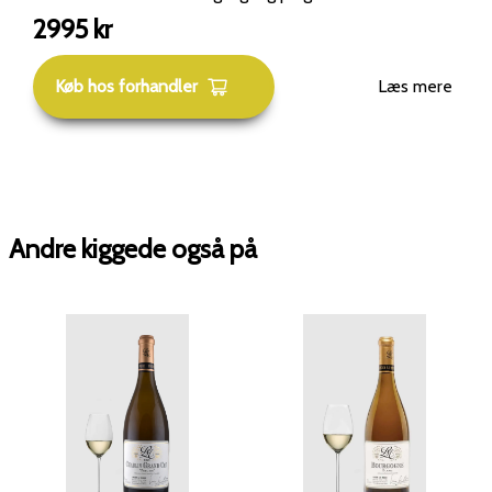
skabe maksimal dybde. Druesort og terroir: 100 %
2995
kr
Chardonnay. Druerne kommer fra den berømte mark
"Les Cras", der ligger på den øverste del af skråningen i
Køb hos forhandler
Læs mere
Meursault. Jordbunden her er præget af et meget tyndt
lag jord direkte over hård kalksten (deraf navnet "Cras",
som henviser til de stenrige forhold), hvilket giver vinen
en udtalt mineralitet. Udseende: Vinen præsenterer sig
med en strålende gylden farve med grønlige nuancer.
Den har en bemærkelsesværdig viskositet og tyngde i
Andre kiggede også på
glasset, hvilket er karakteristisk for Lucien Le Moine-
stilen. Duftprofil: Næsen er ekstremt intens og lagdelt.
Den åbner med klassiske Meursault-noter af ristede
hasselnødder, frisk smør og citrus. Herefter følger
dybere aromaer af hvide blomster, flint og en næsten
eksotisk undertone af hvid fersken. Den lange kontakt
med gærresterne (lees) giver en kompleks duft af
friskbagt brioche og diskrete krydderier.
Smagsoplevelse: På paletten er vinen massiv og
koncentreret, men besidder samtidig en fænomenal