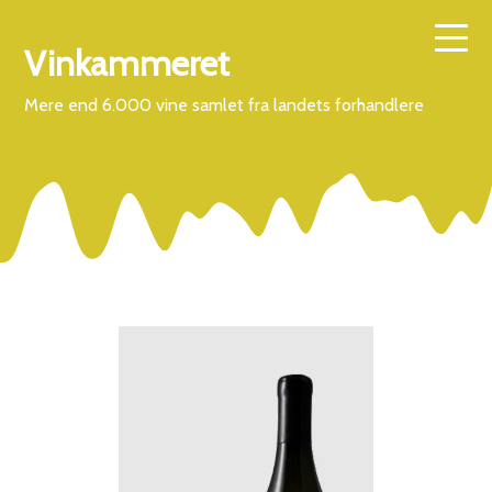
Vinkammeret
Mere end 6.000 vine samlet fra landets forhandlere