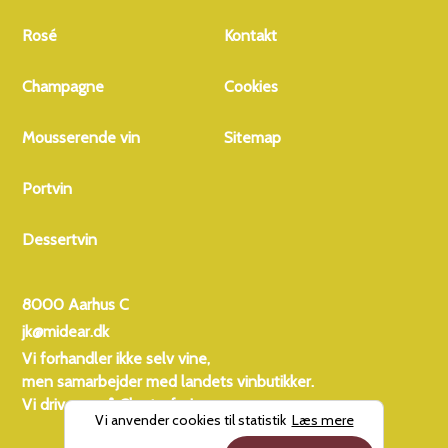
lindeblomst,
akacieblomst, bregner,
Rosé
Kontakt
citrusfrugter, bagte
æbler, ananas og kanel.
Champagne
Cookies
Smagen er kompleks og
intens med de klassiske
Mousserende vin
Sitemap
smøragtige toner fra
Chardonnay. Vinen er
Portvin
velafbalanceret med en
forførende lang
eftersmag. For at
Dessertvin
fremhæve vinens mange
nuancer, anbefales det
8000 Aarhus C
at servere den i store
glas. Den er et
jk@midear.dk
fremragende valg til
Vi forhandler ikke selv vine,
skaldyr, fisk, fjerkræ,
men samarbejder med landets vinbutikker.
kalvekød og
Vi driver også
Charterferien
Vi anvender cookies til statistik
Læs mere
blåskimmeloste.