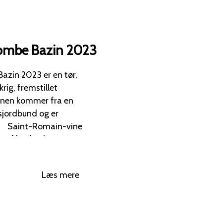
Combe Bazin 2023
azin 2023 er en tør,
rig, fremstillet
sjordbund og er
 af høj kvalitet, og
sig med de mere
fil:
Læs mere
 med en fremtrædende
rgang 2023
et frugt, der udviser
ød friskhed i sin