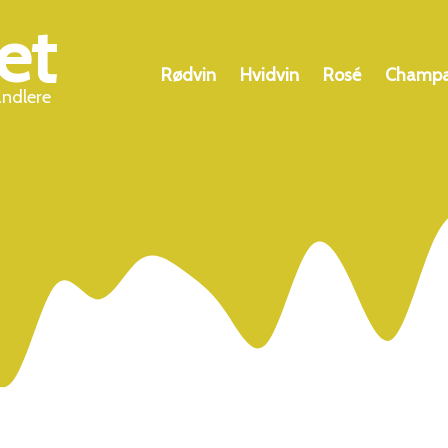
et
Rødvin
Hvidvin
Rosé
Champ
andlere