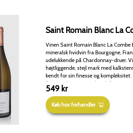
Saint Romain Blanc La 
Vinen Saint Romain Blanc La Combe B
mineralsk hvidvin fra Bourgogne, Frank
udelukkende på Chardonnay-druer. Vinen kommer fra en
højtliggende, stejl mark med kalksten
kendt for sin finesse og kompleksitet. Saint-Romain-vine
fra "Combe Bazin" er kendt for at være
549
kr
nogle eksperter mener, de kan måle 
berømte vine fra Meursault eller Puligny. Smagspro
Køb hos forhandler
Vinen beskrives som fyldig og frisk,
mineralsk karakter, der er typisk for området. Å
har, ifølge Pillariwine, særligt velmodn
sødme og volumen, snarere end en spr