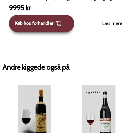
tidligere uden at gå på kompromis med dens karakter,
9995
kr
hvilket har tilføjet en ekstra elegance til dens intense
smag. Conterno-familien har været vinproducenter
Køb hos forhandler
Læs mere
siden 1770. Giacomo Conterno og hans far Giovanni
skabte den første Barolo Monfortino omkring 1920, som
nu er en ikonisk Barolo. I 1974 erhvervede Giacomos søn
Giovanni og hans søn Roberto en 15,8 hektar stor
vinmark ved navn Cascina Francia i Serralunga. Herfra
producerer de Barolo Francia og Barolo Monfortino,
Andre kiggede også på
mens de resterende 4,33 hektar anvendes til Barbera
d’Alba Vigna Francia. I 2008 udvidede Roberto med 3
hektar på Cerretta i Serralunga, hvor de fremstiller
Barolo Cerretta og Barbera d’Alba Vigna Cerretta. I 2015
købte Roberto næsten hele MGA Arione i Serralunga,
hvorfra der forventes en Barolo Arione.