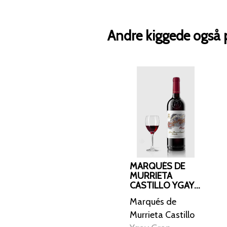
Andre kiggede også 
MARQUÉS DE
MURRIETA
CASTILLO YGAY
GRAN RESERVA
Marqués de
ESPECIAL 2012
Murrieta Castillo