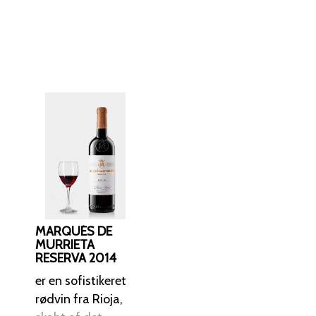
n alsidig vin, der
retter og hårde oste.
en vil udvikle
 tid.
MARQUÉS DE
MURRIETA
RESERVA 2014
er en sofistikeret
rødvin fra Rioja,