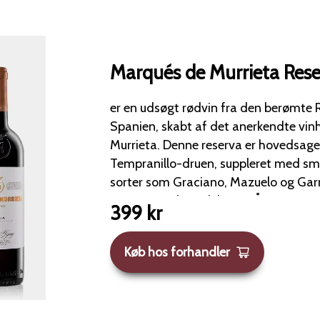
Marqués de Murrieta Rese
er en udsøgt rødvin fra den berømte R
Spanien, skabt af det anerkendte vi
Murrieta. Denne reserva er hovedsageligt fremstillet af
Tempranillo-druen, suppleret med s
sorter som Graciano, Mazuelo og Garn
vinen en rig kompleksitet. Årgang 2012 præsenterer en dyb
399
kr
rubinrød nuance og en sofistikeret 
frugter, krydderier, vanilje samt riste
Køb hos forhandler
måneders lagring på amerikanske egetræs
er velafbalanceret med en solid strukt
noter af bær, krydderier samt et diskr
og tobak. Eftersmagen er vedvarende og behagelig.