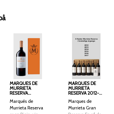
Marqués de Murrieta Reserva 2012 er e
komplementerer grillet kød, lam, vildt
på
Den er også velegnet til lagring, hvor d
yderligere dybde og kompleksitet over
MARQUÉS DE
MARQUÉS DE
MURRIETA
MURRIETA
RESERVA
RESERVA 2012-
MAGNUM 2019
2017 I TRÆKASSE
Marqués de
Marques de
Murrieta Reserva
Murrieta Gran