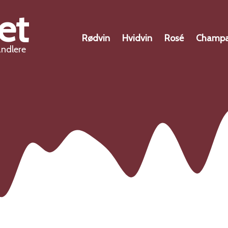
et
Rødvin
Hvidvin
Rosé
Champ
andlere