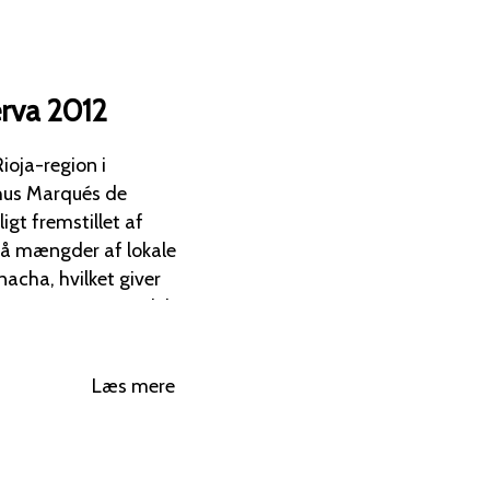
rva 2012
ioja-region i
nhus Marqués de
må mængder af lokale
acha, hvilket giver
aroma af modne røde
de undertoner fra 18
Læs mere
fade. Smagen
ur, bløde tanniner og
et hint af balsamico