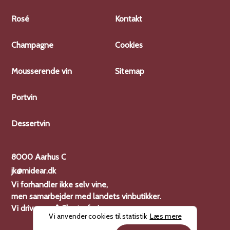
Rosé
Kontakt
Champagne
Cookies
Mousserende vin
Sitemap
Portvin
Dessertvin
8000 Aarhus C
jk@midear.dk
Vi forhandler ikke selv vine,
men samarbejder med landets vinbutikker.
Vi driver også
Charterferien
Vi anvender cookies til statistik
Læs mere