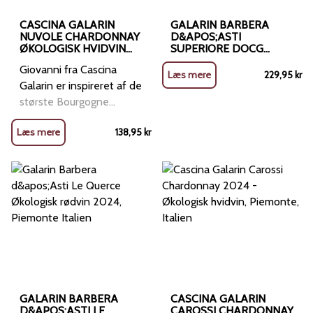
CASCINA GALARIN
GALARIN BARBERA
NUVOLE CHARDONNAY
D&APOS;ASTI
ØKOLOGISK HVIDVIN
SUPERIORE DOCG
2025, PIEMONTE
&QUOT;TINELLA&QUOT;
Giovanni fra Cascina
ITALIEN
2022 ØKOLOGISK
Læs mere
229,95
kr
RØDVIN, PIEMONTE
Galarin er inspireret af de
største Bourgogne
Chardonnay´er. Udsøgte
Læs mere
138,95
kr
elegance og lækre
frugtaroma med friske
citrus nuancer i
afslutningen. Duft af
engblomster og
stenfrugter. Dejlig klasse
Chardonnay fra
Piemonte, der er
fantastisk
GALARIN BARBERA
CASCINA GALARIN
D&APOS;ASTI LE
CAROSSI CHARDONNAY