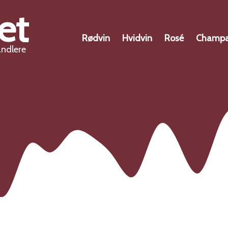
et
Rødvin
Hvidvin
Rosé
Champ
andlere