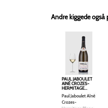
Andre kiggede også 
PAUL JABOULET
AINÉ CROZES-
HERMITAGE
BLANC DOM. DE
Paul Jaboulet Aîné
ROURE 2019 ØKO
Crozes-