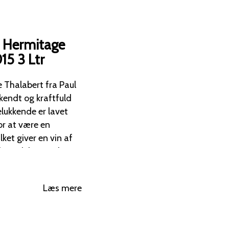
s Hermitage
15 3 Ltr
rkendt og kraftfuld
elukkende er lavet
ket giver en vin af
ve: Dyb,
Læs mere
rtoner af sort peber,