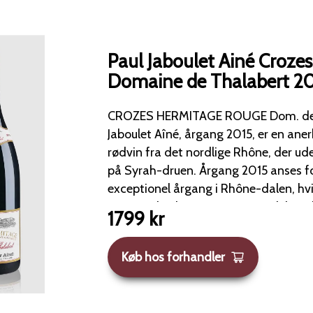
Paul Jaboulet Ainé Croze
Domaine de Thalabert 20
CROZES HERMITAGE ROUGE Dom. de Thalabert fra Paul
Jaboulet Aîné, årgang 2015, er en ane
rødvin fra det nordlige Rhône, der ud
på Syrah-druen. Årgang 2015 anses for at være en
exceptionel årgang i Rhône-dalen, hvil
suveræn kvalitet. Dette er en dyb og kompleks vin, der er
1799
kr
kendt for sin struktur og lagringspotentiale. Far
mørk rød. Duft: Aromaen er intens og præget af mørke
Køb hos forhandler
frugter. Noter af modne blommer, sorte kirsebær og solbær
dominerer, suppleret af krydrede unde
lakrids, og et strejf af læder og urter. Smag: Smagen er