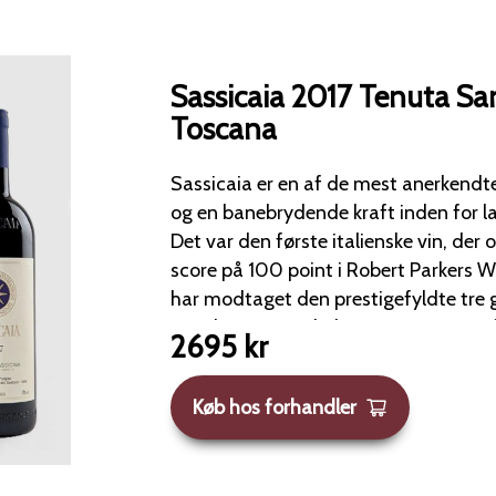
Sassicaia 2017 Tenuta San
Toscana
Sassicaia er en af de mest anerkendte 
og en banebrydende kraft inden for l
Det var den første italienske vin, der
score på 100 point i Robert Parkers 
har modtaget den prestigefyldte tre 
Gambero Rosso hele 21 gange. Vinen fremstilles på Tenuta
2695
kr
San Guido i Bolgheri, Toscana, og h
anmeldelser med 93-96 point på Vinous. com, 94 poin
Køb hos forhandler
Robert Parker og 96 point fra James S