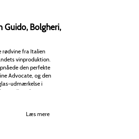
 Guido, Bolgheri,
rødvine fra Italien
andets vinproduktion.
 opnåede den perfekte
Wine Advocate, og den
glas-udmærkelse i
ar opnået imponerende
t fra
Læs mere
uckling.