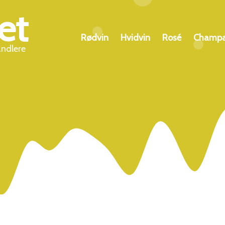
et
Rødvin
Hvidvin
Rosé
Champ
andlere