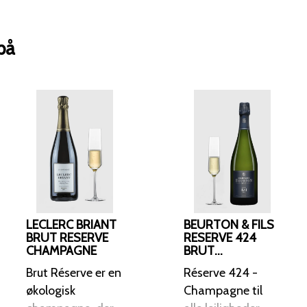
Eftersmagen er langvarig. Serveres bedst ved 9-11 grader.
Ideel til skaldyr, lette retter med lyst
nydelse i sig selv.
på
LECLERC BRIANT
BEURTON & FILS
BRUT RESERVE
RESERVE 424
CHAMPAGNE
BRUT
CHAMPAGNE
Brut Réserve er en
Réserve 424 -
økologisk
Champagne til