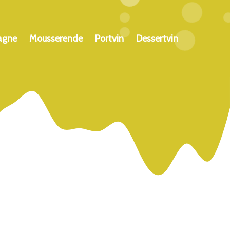
agne
Mousserende
Portvin
Dessertvin