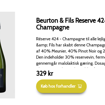
Beurton & Fils Reserve 42
Champagne
Réserve 424 - Champagne til alle lejligheder
&amp; Fils har skabt denne Champag
af 40% Meunier, 40% Pinot Noir og
Den indeholder 30% reservevin, ferme
gennemgår malolaktisk gæring. Dosagen er på 9 g/l.
Champagnen har en lys gylden farve
329
kr
Duften er præget af blomster, moden 
og friske marengs. Smagen er frisk og frugtagtig med
Køb hos forhandler
noter af hasselnød, mandel og ristede ele
velstruktureret med tørrede frugter og
der balancerer de blomster- og frugt