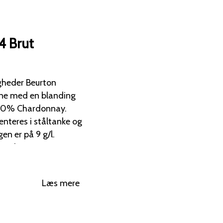
4 Brut
 Beurton
ne med en blanding
 20% Chardonnay.
nteres i ståltanke og
 med grønne nuancer.
hvede, raps, praline
Læs mere
menter. Den er
 en subtil bitterhed,
agtige aromaer.