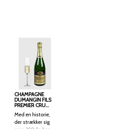
 kød eller som en
CHAMPAGNE
DUMANGIN FILS
PREMIER CRU
EXTRA BRUT
Med en historie,
2009
der strækker sig