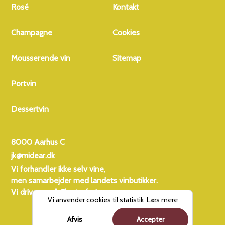
Rosé
Kontakt
Champagne
Cookies
Mousserende vin
Sitemap
Portvin
Dessertvin
8000 Aarhus C
jk@midear.dk
Vi forhandler ikke selv vine,
men samarbejder med landets vinbutikker.
Vi driver også
Charterferien
Vi anvender cookies til statistik
Læs mere
Afvis
Accepter