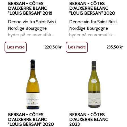
BERSAN - CÔTES
BERSAN - CÔTES
D'AUXERRE BLANC
D'AUXERRE BLANC
"LOUIS BERSAN" 2018
"LOUIS BERSAN" 2020
Denne vin fra Saint Bris i
Denne vin fra Saint Bris i
Nordlige Bourgogne
Nordlige Bourgogne
byder på en aromatisk
byder på en aromatisk
næse med noter af
næse med noter af
Læs mere
220,50
kr
Læs mere
235,50
kr
modne gule frugter og
modne gule frugter og
hvide blomster. På ganen
hvide blomster. På ganen
opleves en fyldig struktur
opleves en fyldig struktur
med frisk mineralitet og
med frisk mineralitet og
en let saltet finish. Vinen
en let saltet finish. Vinen
lagres i 12 måneder på
lagres i 12 måneder på
franske egetræsfade
franske egetræsfade
BERSAN - CÔTES
BERSAN - CÔTES
D'AUXERRE BLANC
D'AUXERRE BLANC
"LOUIS BERSAN" 2020
2023