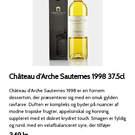
Château d'Arche Sauternes 1998 37.5cl
Château d'Arche Sauternes 1998 er en fornem
dessertvin, der præsenterer sig med en smuk gylden
ravfarve. Duften er kompleks og byder på nuancer af
modne tropiske frugter, appelsinskal og honning,
suppleret med et diskret krydret touch. Smagen er fyldig
og rund, med en velafbalanceret syre, der tilføjer
friskhed til vinens sødme og fylde. Eftersmagen er