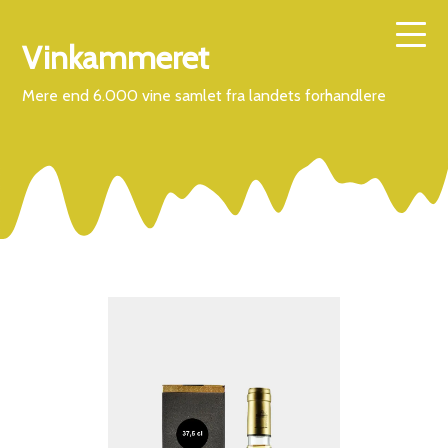
Vinkammeret
Mere end 6.000 vine samlet fra landets forhandlere