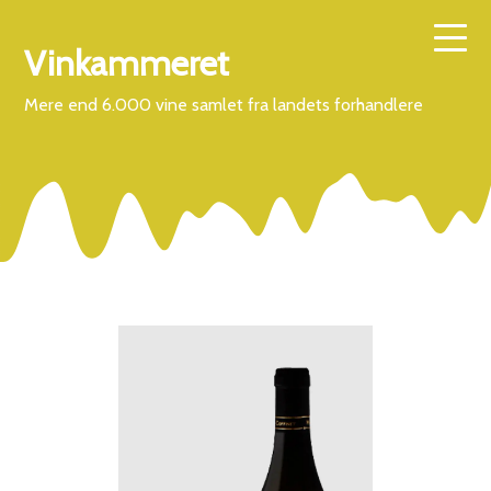
Vinkammeret
Mere end 6.000 vine samlet fra landets forhandlere