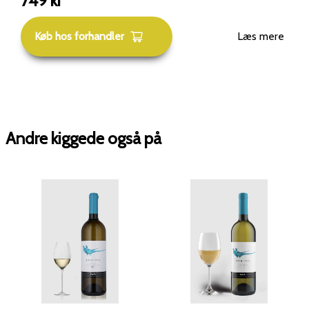
749
kr
Vinen er fra appellationen Langhe DOP, Piemonte.
Druer &amp; vinifikation Druesammensætning: Ca. 90 %
Køb hos forhandler
Læs mere
Chardonnay og ca. 10 % Sauvignon Blanc.
Bearbejdning: Druerne vinificeres med skånsom
håndtering, delvis gæring på ståltank og delvis lagring på
egefade (barriques) i omkring 6–7 måneder.
Alkoholprocent: Cirka 13,5 % vol. for årgangen 2023.
Duft &amp; smag Duften åbner med spændende og
Andre kiggede også på
karakterfulde aromaer af tropisk og gul frugt: papaya,
fersken og grapefrugt, kombineret med hvide blomster
og et subtilt strejf af vanilje og eg fra fadlagringen.
Smagen er frisk og livlig med elegant syre og en tydelig
mineralitet, som giver vinen en klar struktur. Den er
både frugtrig og balanceret – en vin med finesse og
længde. Servering &amp; madparring
Serveringstemperatur: 10–12 °C anbefales, så vinen
viser sin friskhed og kompleksitet. Madparring: Passer
særligt godt til lette fiskeretter, skaldyr, kylling, cremede
pastaretter og milde oste. Også velegnet til asiatisk