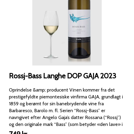
Rossj-Bass Langhe DOP GAJA 2023
Oprindelse &amp; producent Vinen kommer fra det
prestigefyldte piemontesiske vinfirma GAJA, grundlagt i
1859 og berømt for sin banebrydende vine fra
Barbaresco, Barolo m. fl. Serien “Rossj-Bass” er
navngivet efter Angelo Gaja’s datter Rossana (“Rossj”)
og den originale mark “Bass” (som betyder «den lave» i
piemontesisk dialekt) – en mark der blev plantet i 1984.