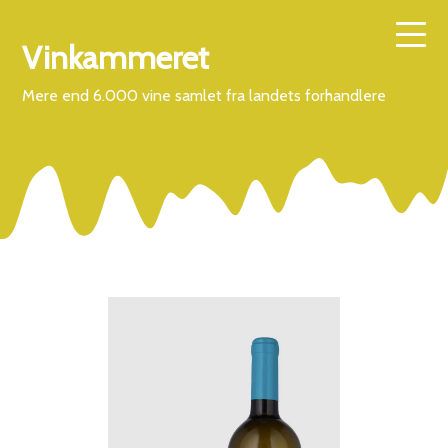
Vinkammeret
Mere end 6.000 vine samlet fra landets forhandlere