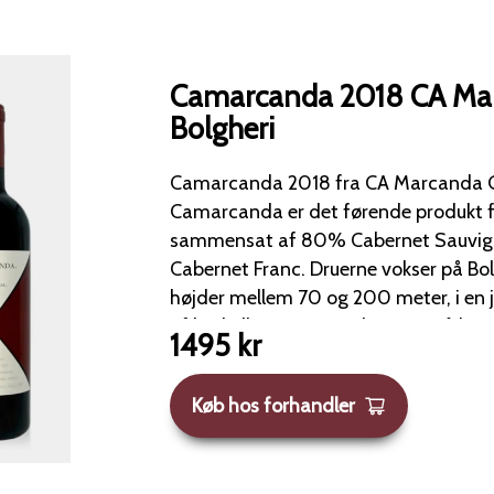
Camarcanda 2018 CA Mar
Bolgheri
Camarcanda 2018 fra CA Marcanda Ga
Camarcanda er det førende produkt f
sammensat af 80% Cabernet Sauvi
Cabernet Franc. Druerne vokser på Bolgheri-terrasserne i
højder mellem 70 og 200 meter, i en
af ler, kalksten og sandsten, også ken
1495
kr
bianche". Denne jordtype er perfekt til vine med et stort
modningspotentiale. Hver druesort gennemgår gæring
Køb hos forhandler
separat i ståltanke. Efter den malolaktiske gæring modnes
vinen i 12 måneder på barriques og yd
cementtanke. Vinen lagres derefter i 12 måneder inden den