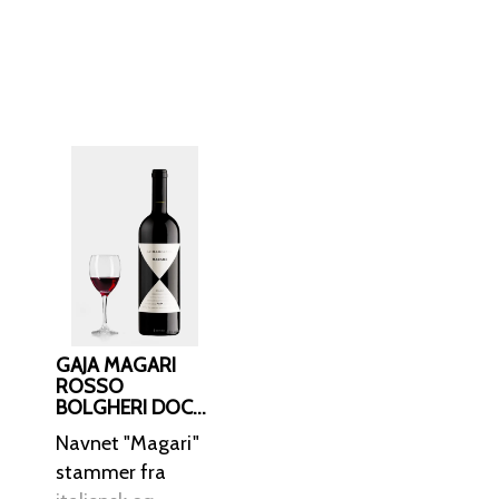
til kød- og
 Vinen har
 men Bolgheris unikke
og moden frugtsmag.
GAJA MAGARI
ROSSO
BOLGHERI DOC
CA' MARCANDA
Navnet "Magari"
2020
stammer fra