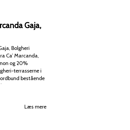
canda Gaja,
ja, Bolgheri
ra Ca’ Marcanda,
gnon og 20%
 jordbund bestående
dt som "terre
Læs mere
erligere 6 måneder i