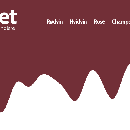
et
Rødvin
Hvidvin
Rosé
Champ
andlere