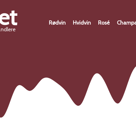
et
Rødvin
Hvidvin
Rosé
Champ
andlere