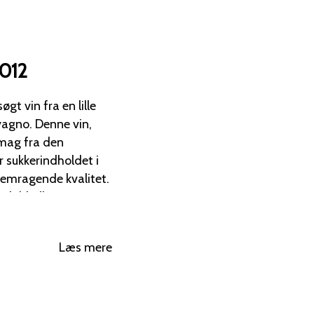
2012
t vin fra en lille
nne vin,
smag fra den
fremragende kvalitet.
 dobbelbarrique,
idligere udgaver, men
Læs mere
liver udsolgt.