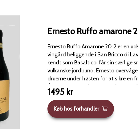
Ernesto Ruffo amarone 
Ernesto Ruffo Amarone 2012 er en udsøg
vingård beliggende i San Bricco di Lavagno. De
kendt som Basaltico, får sin særlige 
vulkanske jordbund. Ernesto overvåger sukkerindholdet i
druerne under høsten for at sikre en 
Årgangen er modnet i 90 måneder på
1495
kr
hvilket gør den mere drikkeklar end t
den kan også gemmes i op til 20 år. Med kun 684 flasker
Køb hos forhandler
produceret, er det en vin, der hurtigt b