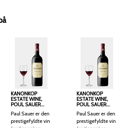
solbær, blommer, krydderier, tobak og cede
er både delikat og intens, med en smu
på
trænoter og tanniner. Denne årgang har et stort potentiale
for lagring (20-25 år) og er ideel til r
vildt eller oksekød. Sørg for at give vinen god iltning før
servering.
KANONKOP
KANONKOP
ESTATE WINE,
ESTATE WINE,
POUL SAUER
POUL SAUER
2015
2013
Paul Sauer er den
Paul Sauer er den
prestigefyldte vin
prestigefyldte vin