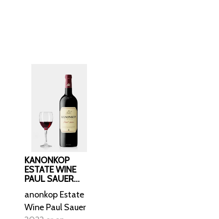
rtræ. Smagen
k integration af
etter som and, lam,
KANONKOP
ESTATE WINE
PAUL SAUER
2022
anonkop Estate
Wine Paul Sauer