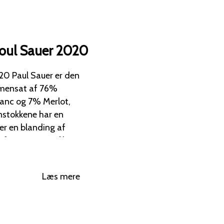
oul Sauer 2020
r den
mmensat af 76%
anc og 7% Merlot,
er en blanding af
ke barriques. En
knopskydning, mens
Læs mere
. Den tørre
er gav druer med en
20
d duftnoter af