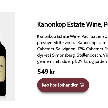
Kanonkop Estate Wine, P
Kanonkop Estate Wine, Paul Sauer 2020 Paul Sauer e
prestigefyldte vin fra Kanonkop, sa
Cabernet Sauvignon, 17% Cabernet Fr
dyrket i Simonsberg, Stellenbosch. Vinstokkene har en
gennemsnitsalder på 29 år, og jorden 
granit, sand, silt og en smule ler. Vinen fermenteres i åbne
549
kr
kar og lagres i 24 måneder på nye frans
varm vinter og forår førte til tidlig 
Køb hos forhandler
regn under blomstringen reducerede udbyttet
og varme sensommer med kølige nætt
sjælden aroma, koncentration og syre. Paul Sauer 20
præsenterer en dyb rubinrød farve me