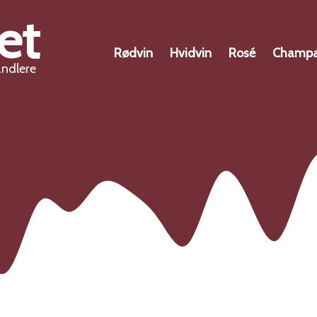
et
Rødvin
Hvidvin
Rosé
Champ
andlere