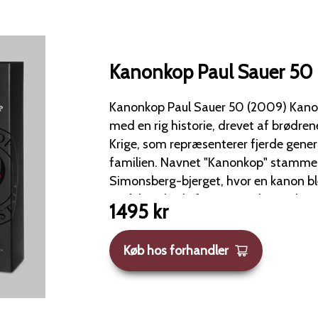
Kanonkop Paul Sauer 50 
Kanonkop Paul Sauer 50 (2009) Kanonkop er en vingård
med en rig historie, drevet af brødre
Krige, som repræsenterer fjerde gener
familien. Navnet "Kanonkop" stammer fra en bakke på
Simonsberg-bjerget, hvor en kanon blev 
18. århundrede for at signalere ankomsten af skibe i Table
1495
kr
Bay. De første vine fra Kanonkop blev lanceret i 1973. Paul
Sauer, som grundlagde vingården, har
Køb hos forhandler
rolle i dens udvikling. Denne særlige udgave af Paul Sauer
fra 2009 er præsenteret i en gaveæsk
års jubilæet for Kanonkop-vinmærket. Vinen er e
harmonisk blanding af 69% Cabernet