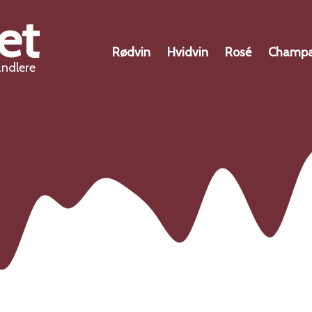
et
Rødvin
Hvidvin
Rosé
Champ
andlere