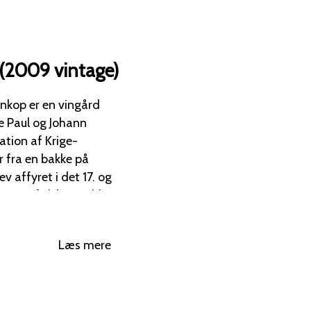
(2009 vintage)
ne Paul og Johann
ation af Krige-
affyret i det 17. og
 spillet en afgørende
Læs mere
e for at markere 50-
n
 Sauvignon, 19%