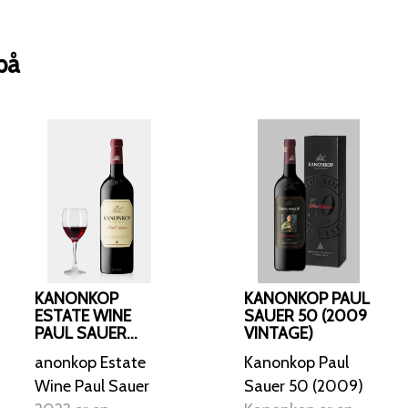
Merlot og 12% Cabernet Franc, og de
vinproducenterne Jan "Boland" Coetze
på
Abrie Beeslaar.
KANONKOP
KANONKOP PAUL
ESTATE WINE
SAUER 50 (2009
PAUL SAUER
VINTAGE)
2022
anonkop Estate
Kanonkop Paul
Wine Paul Sauer
Sauer 50 (2009)