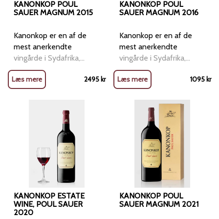
KANONKOP POUL
KANONKOP POUL
SAUER MAGNUM 2015
SAUER MAGNUM 2016
Kanonkop er en af de
Kanonkop er en af de
mest anerkendte
mest anerkendte
vingårde i Sydafrika,
vingårde i Sydafrika,
berømt for at skabe
berømt for at skabe
Læs mere
2495
kr
Læs mere
1095
kr
rødvine i verdensklasse. I
rødvine i verdensklasse. I
2008 blev vinmageren
2008 blev vinmageren
Abrie Breeslar hædret
Abrie Breeslar hædret
som verdens bedste.
som verdens bedste.
Paul Sauer 2016
Paul Sauer 2016
repræsenterer
repræsenterer
Kanonkops flagskibsvin,
Kanonkops flagskibsvin,
sammensat af 62%
sammensat af 62%
Cabernet Sauvignon,
Cabernet Sauvignon,
25% Cabernet Franc og
25% Cabernet Franc og
13% Merlot, dyrket i
13% Merlot, alle dyrket i
KANONKOP ESTATE
KANONKOP POUL
Stellenbosch.
WINE, POUL SAUER
Stellenbosch.
SAUER MAGNUM 2021
2020
Vinstokkene er 28 år
Vinstokkene er 28 år