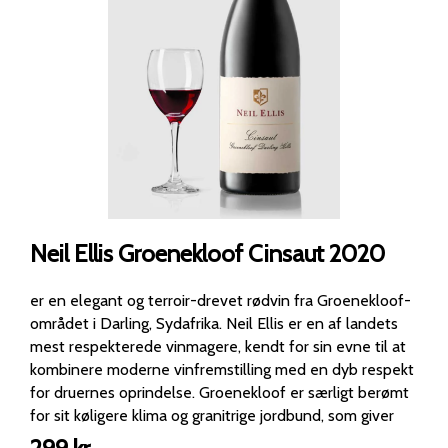
Neil Ellis Groenekloof Cinsaut 2020
er en elegant og terroir-drevet rødvin fra Groenekloof-
området i Darling, Sydafrika. Neil Ellis er en af landets
mest respekterede vinmagere, kendt for sin evne til at
kombinere moderne vinfremstilling med en dyb respekt
for druernes oprindelse. Groenekloof er særligt berømt
for sit køligere klima og granitrige jordbund, som giver
vine med friskhed, præcision og stor renhed i frugten. I