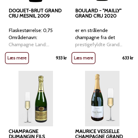
DOQUET-BRUT GRAND
BOULARD - "MAILLY"
CRU MESNIL 2009
GRAND CRU 2020
Flaskestørrelse: 0,75
er en strålende
Områdenavn:
champagne fra det
Champagne Land:
prestigefyldte Grand
Frankrig Vintype: Bobler
Cru-område i Mailly-
Læs mere
933
kr
Læs mere
633
kr
Anbefales til: Aperitif,
Champagne. Denne
skaldyr, østers, rejer,
årgangschampagne byder
lette fiskeretter, sushi,
på forførende aromaer af
stenbiderrogn, milde
friske grønne æbler,
oste Druer: 100%
saftige pærer og delikate
Chardonnay Økologisk: Ja
citrusnoter, balanceret
Vinhus: Pascal Doquet
med subtil
Denne vintage champa
CHAMPAGNE
MAURICE VESSELLE
DUMANGIN FILS
CHAMPAGNE GRAND