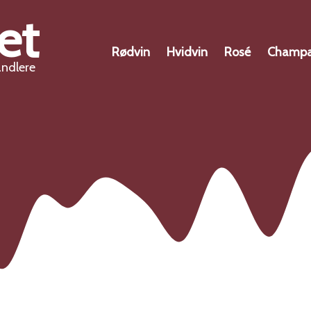
et
Rødvin
Hvidvin
Rosé
Champ
andlere