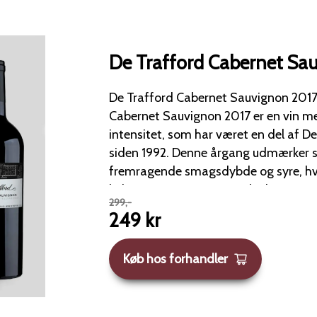
De Trafford Cabernet Sa
De Trafford Cabernet Sauvignon 2017 De Traffor
Cabernet Sauvignon 2017 er en vin med
intensitet, som har været en del af D
siden 1992. Denne årgang udmærker sig ved en
fremragende smagsdybde og syre, hvi
køligere temperaturer under høstperioden. Vi
299
,-
naturligt gæret, anvender minimal svov
249
kr
måneder på franske egetræsfade og ta
flaske. Duft &amp; Smag Vinen præsenterer en medium
Køb hos forhandler
dyb, ungdommelig rød farve med aro
bær og subtile krydderier. Smagen er elegant og
velstruktureret med noter af røde bær