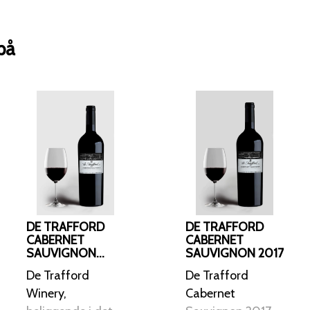
nødder, og den afsluttes med en lang, t
er ideel til servering ved 15-17 grader, i
på
DE TRAFFORD
DE TRAFFORD
CABERNET
CABERNET
SAUVIGNON
SAUVIGNON 2017
2015, SYDAFRIKA
De Trafford
De Trafford
Winery,
Cabernet