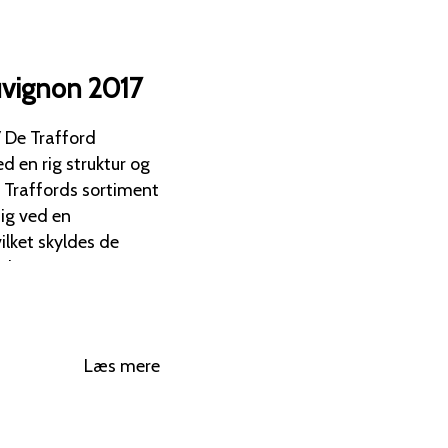
uvignon 2017
d
 en rig struktur og
e Traffords sortiment
lket skyldes de
nen er
l, lagret i 22
ppet ufiltreret på
Læs mere
maer af lyse røde
, krydderier og