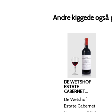
Andre kiggede også 
DE WETSHOF
ESTATE
CABERNET
SAUVIGNON
De Wetshof
2024
Estate Cabernet