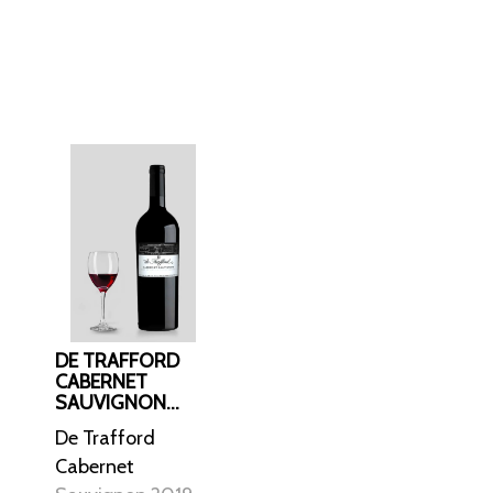
ør eftersmag. Den
sær til kødretter.
DE TRAFFORD
CABERNET
SAUVIGNON
2019
De Trafford
Cabernet