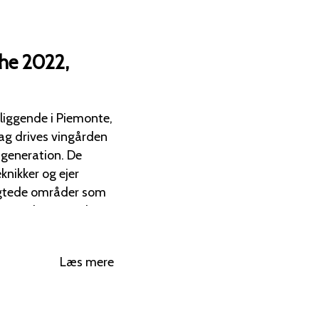
ghe 2022,
liggende i Piemonte,
eneration. De
nikker og ejer
ragtede områder som
ret med subtile noter
Læs mere
afbalancerede