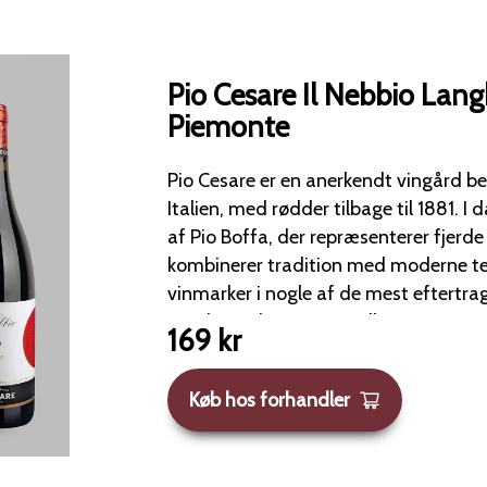
Pio Cesare Il Nebbio Lan
Piemonte
Pio Cesare er en anerkendt vingård be
Italien, med rødder tilbage til 1881. I dag drives vingården
af Pio Boffa, der repræsenterer fjerde g
kombinerer tradition med moderne tek
vinmarker i nogle af de mest eftert
Barolo, Barbaresco og Alba. Denne vin er en harmonisk
169
kr
blanding af Nebbiolo og Pinot Nero. Den præsenterer en
aroma af kirsebær og hindbær, supple
Køb hos forhandler
af rosenblade og jord. Smagen er rig på røde frugter, kanel
og nelliker, med en medium krop, vel
tanniner og en fin syre. Afslutningen er langvarig og